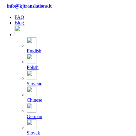
Salta
|
info@kjtranslations.it
al
contenuto
FAQ
Blog
English
Polish
Slovene
Chinese
German
Slovak